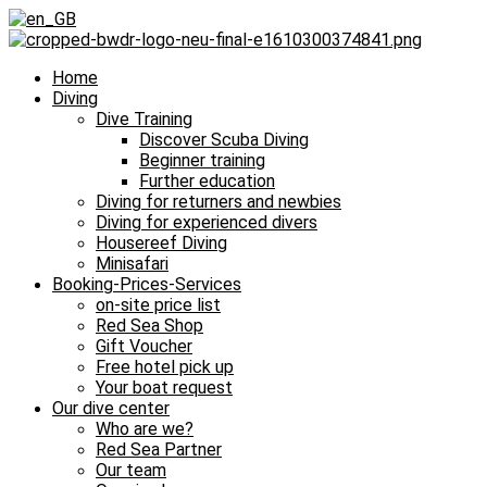
Home
Diving
Dive Training
Discover Scuba Diving
Beginner training
Further education
Diving for returners and newbies
Diving for experienced divers
Housereef Diving
Minisafari
Booking-Prices-Services
on-site price list
Red Sea Shop
Gift Voucher
Free hotel pick up
Your boat request
Our dive center
Who are we?
Red Sea Partner
Our team