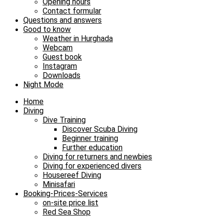
Opening hours
Contact formular
Questions and answers
Good to know
Weather in Hurghada
Webcam
Guest book
Instagram
Downloads
Night Mode
Home
Diving
Dive Training
Discover Scuba Diving
Beginner training
Further education
Diving for returners and newbies
Diving for experienced divers
Housereef Diving
Minisafari
Booking-Prices-Services
on-site price list
Red Sea Shop