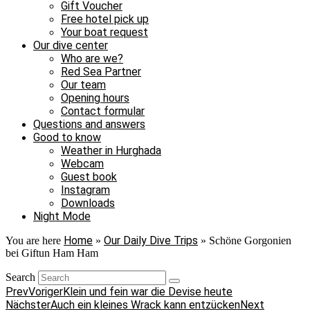
Gift Voucher
Free hotel pick up
Your boat request
Our dive center
Who are we?
Red Sea Partner
Our team
Opening hours
Contact formular
Questions and answers
Good to know
Weather in Hurghada
Webcam
Guest book
Instagram
Downloads
Night Mode
Home
Our Daily Dive Trips
You are here
»
»
Schöne Gorgonien
bei Giftun Ham Ham
Search
Prev
Voriger
Klein und fein war die Devise heute
Nächster
Auch ein kleines Wrack kann entzücken
Next