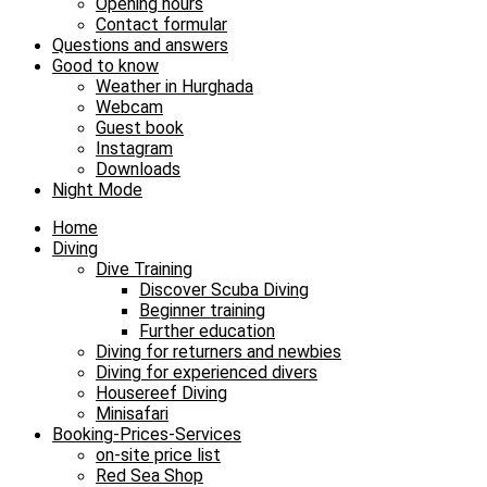
Opening hours
Contact formular
Questions and answers
Good to know
Weather in Hurghada
Webcam
Guest book
Instagram
Downloads
Night Mode
Home
Diving
Dive Training
Discover Scuba Diving
Beginner training
Further education
Diving for returners and newbies
Diving for experienced divers
Housereef Diving
Minisafari
Booking-Prices-Services
on-site price list
Red Sea Shop