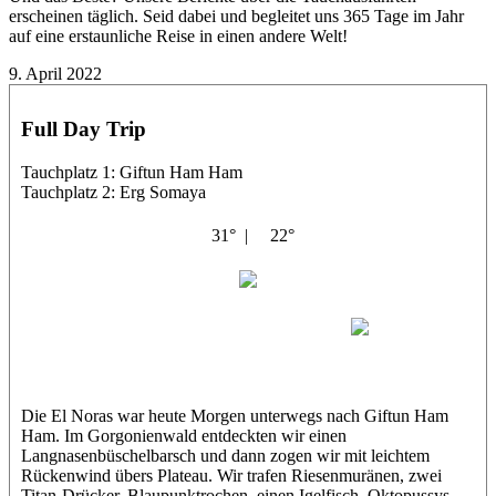
erscheinen täglich. Seid dabei und begleitet uns 365 Tage im Jahr
auf eine erstaunliche Reise in einen andere Welt!
9. April 2022
Full Day Trip
Tauchplatz 1: Giftun Ham Ham
Tauchplatz 2: Erg Somaya
31° |
22°
El Noras
Luisa
Maxl
Die El Noras war heute Morgen unterwegs nach Giftun Ham
Ham. Im Gorgonienwald entdeckten wir einen
Langnasenbüschelbarsch und dann zogen wir mit leichtem
Rückenwind übers Plateau. Wir trafen Riesenmuränen, zwei
Titan-Drücker, Blaupunktrochen, einen Igelfisch, Oktopussys,