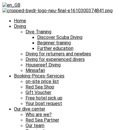
Home
Diving
Dive Training
Discover Scuba Diving
Beginner training
Further education
Diving for returners and newbies
Diving for experienced divers
Housereef Diving
Minisafari
Booking-Prices-Services
on-site price list
Red Sea Shop
Gift Voucher
Free hotel pick up
Your boat request
Our dive center
Who are we?
Red Sea Partner
Our team