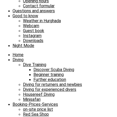
Opening hours
Contact formular
Questions and answers
Good to know
Weather in Hurghada
Webcam
Guest book
Instagram
Downloads
Night Mode
Home
Diving
Dive Training
Discover Scuba Diving
Beginner training
Further education
Diving for returners and newbies
Diving for experienced divers
Housereef Diving
Minisafari
Booking-Prices-Services
on-site price list
Red Sea Shop