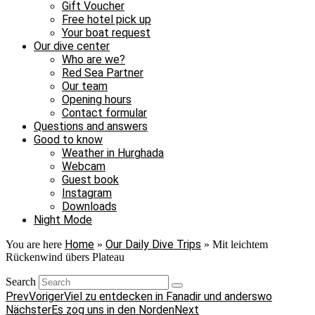
Gift Voucher
Free hotel pick up
Your boat request
Our dive center
Who are we?
Red Sea Partner
Our team
Opening hours
Contact formular
Questions and answers
Good to know
Weather in Hurghada
Webcam
Guest book
Instagram
Downloads
Night Mode
Home
Our Daily Dive Trips
You are here
»
»
Mit leichtem
Rückenwind übers Plateau
Search
Prev
Voriger
Viel zu entdecken in Fanadir und anderswo
Nächster
Es zog uns in den Norden
Next