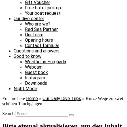
Gift Voucher
Free hotel pick up
Your boat request
Our dive center
Who are we?
Red Sea Partner
Our team
Opening hours
Contact formular
Questions and answers
Good to know
Weather in Hurghada
Webcam
Guest book
Instagram
Downloads
Night Mode
Home
Our Daily Dive Trips
You are here
»
»
Kurze Wege zu zwei
schönen Tauchgängen
Search
Bitte einmal aktualisieren, um den Inhalt