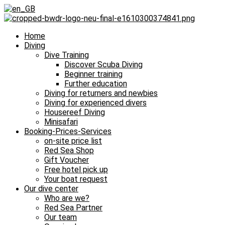
Home
Diving
Dive Training
Discover Scuba Diving
Beginner training
Further education
Diving for returners and newbies
Diving for experienced divers
Housereef Diving
Minisafari
Booking-Prices-Services
on-site price list
Red Sea Shop
Gift Voucher
Free hotel pick up
Your boat request
Our dive center
Who are we?
Red Sea Partner
Our team