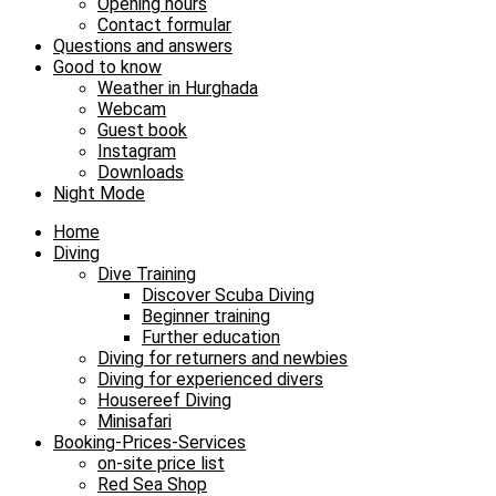
Opening hours
Contact formular
Questions and answers
Good to know
Weather in Hurghada
Webcam
Guest book
Instagram
Downloads
Night Mode
Home
Diving
Dive Training
Discover Scuba Diving
Beginner training
Further education
Diving for returners and newbies
Diving for experienced divers
Housereef Diving
Minisafari
Booking-Prices-Services
on-site price list
Red Sea Shop