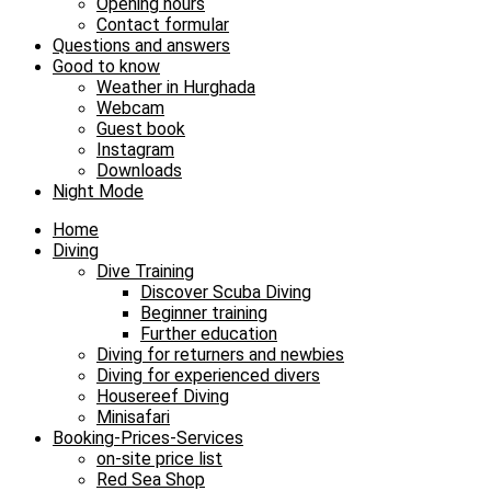
Opening hours
Contact formular
Questions and answers
Good to know
Weather in Hurghada
Webcam
Guest book
Instagram
Downloads
Night Mode
Home
Diving
Dive Training
Discover Scuba Diving
Beginner training
Further education
Diving for returners and newbies
Diving for experienced divers
Housereef Diving
Minisafari
Booking-Prices-Services
on-site price list
Red Sea Shop