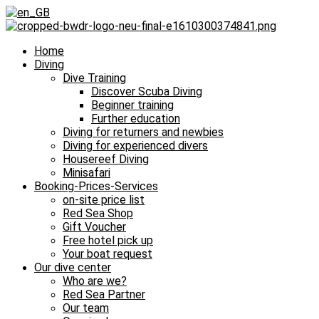
Home
Diving
Dive Training
Discover Scuba Diving
Beginner training
Further education
Diving for returners and newbies
Diving for experienced divers
Housereef Diving
Minisafari
Booking-Prices-Services
on-site price list
Red Sea Shop
Gift Voucher
Free hotel pick up
Your boat request
Our dive center
Who are we?
Red Sea Partner
Our team