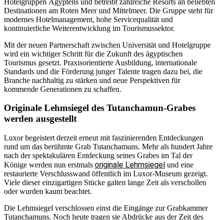
Hotelgruppen Ägyptens und betreibt zahlreiche Resorts an beliebten
Destinationen am Roten Meer und Mittelmeer. Die Gruppe steht für
modernes Hotelmanagement, hohe Servicequalität und
kontinuierliche Weiterentwicklung im Tourismussektor.
Mit der neuen Partnerschaft zwischen Universität und Hotelgruppe
wird ein wichtiger Schritt für die Zukunft des ägyptischen
Tourismus gesetzt. Praxisorientierte Ausbildung, internationale
Standards und die Förderung junger Talente tragen dazu bei, die
Branche nachhaltig zu stärken und neue Perspektiven für
kommende Generationen zu schaffen.
Originale Lehmsiegel des Tutanchamun-Grabes
werden ausgestellt
Luxor begeistert derzeit erneut mit faszinierenden Entdeckungen
rund um das berühmte Grab Tutanchamuns. Mehr als hundert Jahre
nach der spektakulären Entdeckung seines Grabes im Tal der
originale Lehmsiegel
Könige werden nun erstmals
und eine
restaurierte Verschlusswand öffentlich im Luxor-Museum gezeigt.
Viele dieser einzigartigen Stücke galten lange Zeit als verschollen
oder wurden kaum beachtet.
Die Lehmsiegel verschlossen einst die Eingänge zur Grabkammer
Tutanchamuns. Noch heute tragen sie Abdrücke aus der Zeit des