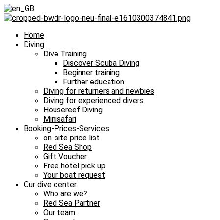
Home
Diving
Dive Training
Discover Scuba Diving
Beginner training
Further education
Diving for returners and newbies
Diving for experienced divers
Housereef Diving
Minisafari
Booking-Prices-Services
on-site price list
Red Sea Shop
Gift Voucher
Free hotel pick up
Your boat request
Our dive center
Who are we?
Red Sea Partner
Our team