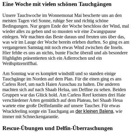
Eine Woche mit vielen schönen Tauchgängen
Unsere Tauchwoche im Wonnemonat Mai bescherte uns an den
meisten Tagen viel Sonne, ruhige See und richtig schöne
Bedingungen. Nur gegen Ende der Woche beschloss der Wind, mal
wieder alles zu geben und so mussten wir eine Zwangspause
einlegen. Wir machten das Beste daraus und freuten uns über das,
was wir im Lauge der Woche bereits erleben durften. So ging es am
vergangenen Samstag mit noch etwas Wind zwischen die Inseln.
Hier fehlte es uns an nichts, bunte Fische überall und als besondere
Highlights präsentierten sich ein Adlerrochen und ein
Weißspitzenriffhai.
Am Sonntag war es komplett windstill und so standen einige
Tauchgänge im Norden auf dem Plan. Für die einen ging es ans
Carless Reef, um nach Haien Ausschau zu halten. Die anderen
machten sich auf nach Shaab Helua, um Delfine zu sehen. Beiden
Gruppen war das Glück hold. Am Carless Reef kreisten drei Haie
verschiedener Arten gemütlich auf dem Plateau, bei Shaab Heua
wartete eine große Delfinfamilie auf unsere Taucher. Für etwas
der kleinen Balena
Wrackfeeling sorgte ein Tauchgang an
, wie
immer mit Schneckengarantie.
Rescue-Übungen und Delfin-Überraschungen