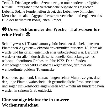
Tempel. Die dargestellten Szenen zeigen unter anderem religiöse
Rituale, Opfergaben und verschiedene Aspekte des täglichen
Lebens. Solche Funde helfen dabei, das Leben gewöhnlicher
Menschen im alten Ägypten besser zu verstehen und ergänzen das
Bild der berühmten königlichen Gräber.
🤓 Unser Schlaumeier der Woche - Halbwissen für
echte Profis 🤓
Schon gewusst? Tutanchamun gehört heute zu den bekanntesten
Pharaonen Ägyptens – obwohl er vermutlich nur etwa 18 Jahre alt
wurde und historisch eigentlich eher unbedeutend war. Berühmt
wurde er vor allem durch die sensationelle Entdeckung seines
nahezu unberührten Grabes im Jahr 1922. Darin fanden
Archäologen über 5000 kostbare Gegenstände, darunter die
weltberühmte goldene Totenmaske.
Besonders spannend: Untersuchungen seiner Mumie zeigen, dass
der junge Pharao wahrscheinlich gesundheitliche Probleme hatte
und sogar auf Gehstöcke angewiesen war – mehr als hundert davon
wurden in seinem Grab entdeckt.
Eine sonnige Maiwoche in unserer
Wochenrundschau