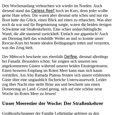
Den Wochenanfang verbrachten wir wieder im Norden. Auch
Carless Reef
diesmal stand das
hoch im Kurs, denn jeder wollte
gerne Haie sehen. Die waren aber diesmal sehr scheu und nur ein
Boot hatte das Glück, einen Blick auf einen zu erhaschen. Was aber
noch da war und für Begeisterung sorgte, waren die beiden riesigen
Schwärme mit Straßenkehrern. Eine schier undurchdringliche
Wand, die alle staunend zurückließ. Einfach nur gigantisch! Auch
am Dienstag hielt das windstille Wetter an und so konnte unser
Rescue-Kurs bei besten idealen Bedingungen retten und verarzten,
was das Zeug hielt.
Delfine
Der Mittwoch bescherte uns ebenfalls
, diesmal allerdings
bei Fanadir. Besonders schön: Sie zeigten sich unseren neu
angekommenen Gästen während unserer beiden Einsteigertouren.
Einen besseren Empfang im Roten Meer kann man sich kaum
vorstellen. Am Abu Ramada Plateau freuten sich unsere erfahrenen
Gäste über eine unglaublich fischreiche Unterwasserwelt. Leider
zog über Nacht eine steife Brise aus und bescherte uns einen
Donnerstag an Land. Grund genug, sich auf eine schöne neue
Woche im Roten Meer zu freuen!
Unser Meerestier der Woche: Der Straßenkehrer
Großkopfschnapper der Familie Lethrinidae gehören zu den