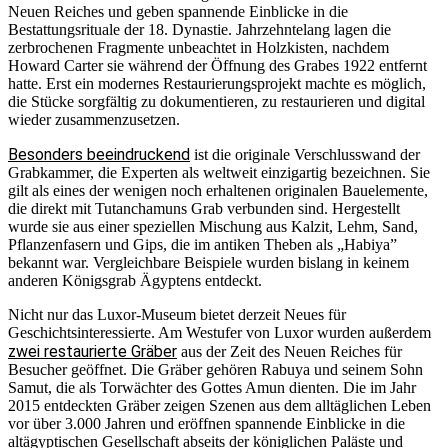
Neuen Reiches und geben spannende Einblicke in die
Bestattungsrituale der 18. Dynastie. Jahrzehntelang lagen die
zerbrochenen Fragmente unbeachtet in Holzkisten, nachdem
Howard Carter sie während der Öffnung des Grabes 1922 entfernt
hatte. Erst ein modernes Restaurierungsprojekt machte es möglich,
die Stücke sorgfältig zu dokumentieren, zu restaurieren und digital
wieder zusammenzusetzen.
Besonders beeindruckend
ist die originale Verschlusswand der
Grabkammer, die Experten als weltweit einzigartig bezeichnen. Sie
gilt als eines der wenigen noch erhaltenen originalen Bauelemente,
die direkt mit Tutanchamuns Grab verbunden sind. Hergestellt
wurde sie aus einer speziellen Mischung aus Kalzit, Lehm, Sand,
Pflanzenfasern und Gips, die im antiken Theben als „Habiya”
bekannt war. Vergleichbare Beispiele wurden bislang in keinem
anderen Königsgrab Ägyptens entdeckt.
Nicht nur das Luxor-Museum bietet derzeit Neues für
Geschichtsinteressierte. Am Westufer von Luxor wurden außerdem
zwei restaurierte Gräber
aus der Zeit des Neuen Reiches für
Besucher geöffnet. Die Gräber gehören Rabuya und seinem Sohn
Samut, die als Torwächter des Gottes Amun dienten. Die im Jahr
2015 entdeckten Gräber zeigen Szenen aus dem alltäglichen Leben
vor über 3.000 Jahren und eröffnen spannende Einblicke in die
altägyptischen Gesellschaft abseits der königlichen Paläste und