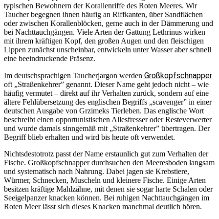
typischen Bewohnern der Korallenriffe des Roten Meeres. Wir
Taucher begegnen ihnen häufig an Riffkanten, über Sandflächen
oder zwischen Korallenblöcken, gerne auch in der Dämmerung und
bei Nachttauchgängen. Viele Arten der Gattung Lethrinus wirken
mit ihrem kräftigen Kopf, den großen Augen und den fleischigen
Lippen zunächst unscheinbar, entwickeln unter Wasser aber schnell
eine beeindruckende Präsenz.
Großkopfschnapper
Im deutschsprachigen Taucherjargon werden
oft „Straßenkehrer” genannt. Dieser Name geht jedoch nicht – wie
häufig vermutet – direkt auf ihr Verhalten zurück, sondern auf eine
ältere Fehlübersetzung des englischen Begriffs „scavenger” in einer
deutschen Ausgabe von Grzimeks Tierleben. Das englische Wort
beschreibt einen opportunistischen Allesfresser oder Resteverwerter
und wurde damals sinngemäß mit „Straßenkehrer” übertragen. Der
Begriff blieb erhalten und wird bis heute oft verwendet.
Nichtsdestotrotz passt der Name erstaunlich gut zum Verhalten der
Fische. Großkopfschnapper durchsuchen den Meeresboden langsam
und systematisch nach Nahrung. Dabei jagen sie Krebstiere,
Würmer, Schnecken, Muscheln und kleinere Fische. Einige Arten
besitzen kräftige Mahlzähne, mit denen sie sogar harte Schalen oder
Seeigelpanzer knacken können. Bei ruhigen Nachttauchgängen im
Roten Meer lässt sich dieses Knacken manchmal deutlich hören.