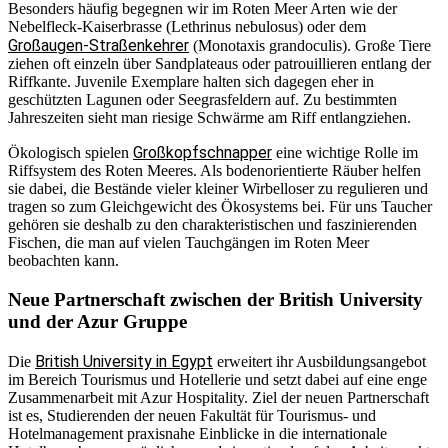
Besonders häufig begegnen wir im Roten Meer Arten wie der
Nebelfleck-Kaiserbrasse (Lethrinus nebulosus) oder dem
Großaugen-Straßenkehrer
(Monotaxis grandoculis). Große Tiere
ziehen oft einzeln über Sandplateaus oder patrouillieren entlang der
Riffkante. Juvenile Exemplare halten sich dagegen eher in
geschützten Lagunen oder Seegrasfeldern auf. Zu bestimmten
Jahreszeiten sieht man riesige Schwärme am Riff entlangziehen.
Großkopfschnapper
Ökologisch spielen
eine wichtige Rolle im
Riffsystem des Roten Meeres. Als bodenorientierte Räuber helfen
sie dabei, die Bestände vieler kleiner Wirbelloser zu regulieren und
tragen so zum Gleichgewicht des Ökosystems bei. Für uns Taucher
gehören sie deshalb zu den charakteristischen und faszinierenden
Fischen, die man auf vielen Tauchgängen im Roten Meer
beobachten kann.
Neue Partnerschaft zwischen der British University
und der Azur Gruppe
British University in Egypt
Die
erweitert ihr Ausbildungsangebot
im Bereich Tourismus und Hotellerie und setzt dabei auf eine enge
Zusammenarbeit mit Azur Hospitality. Ziel der neuen Partnerschaft
ist es, Studierenden der neuen Fakultät für Tourismus- und
Hotelmanagement praxisnahe Einblicke in die internationale