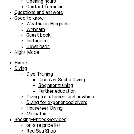
Opening hours
Contact formular
Questions and answers
Good to know
Weather in Hurghada
Webcam
Guest book
Instagram
Downloads
Night Mode
Home
Diving
Dive Training
Discover Scuba Diving
Beginner training
Further education
Diving for returners and newbies
Diving for experienced divers
Housereef Diving
Minisafari
Booking-Prices-Services
on-site price list
Red Sea Shop