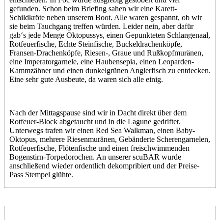
gefunden. Schon beim Briefing sahen wir eine Karett-
Schildkröte neben unserem Boot. Alle waren gespannt, ob wir
sie beim Tauchgang treffen würden. Leider nein, aber dafür
gab‘s jede Menge Oktopussys, einen Gepunkteten Schlangenaal,
Rotfeuerfische, Echte Steinfische, Buckeldrachenköpfe,
Fransen-Drachenköpfe, Riesen-, Graue und Rußkopfmuränen,
eine Imperatorgarnele, eine Haubensepia, einen Leoparden-
Kammzähner und einen dunkelgrünen Anglerfisch zu entdecken.
Eine sehr gute Ausbeute, da waren sich alle einig.
Nach der Mittagspause sind wir in Dacht direkt über dem
Rotfeuer-Block abgetaucht und in die Lagune gedriftet.
Unterwegs trafen wir einen Red Sea Walkman, einen Baby-
Oktopus, mehrere Riesenmuränen, Gebänderte Scherengarnelen,
Rotfeuerfische, Flötenfische und einen freischwimmenden
Bogenstirn-Torpedorochen. An unserer scuBAR wurde
anschließend wieder ordentlich dekompribiert und der Preise-
Pass Stempel glühte.