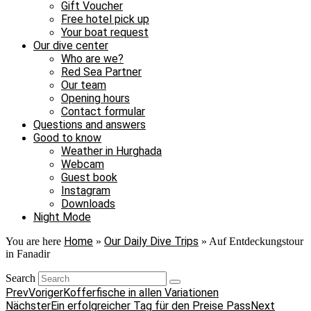
Gift Voucher
Free hotel pick up
Your boat request
Our dive center
Who are we?
Red Sea Partner
Our team
Opening hours
Contact formular
Questions and answers
Good to know
Weather in Hurghada
Webcam
Guest book
Instagram
Downloads
Night Mode
Home
Our Daily Dive Trips
You are here
»
»
Auf Entdeckungstour
in Fanadir
Search
Prev
Voriger
Kofferfische in allen Variationen
Nächster
Ein erfolgreicher Tag für den Preise Pass
Next