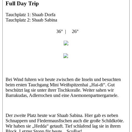
Full Day Trip
Tauchplatz 1: Shaab Dorfa
Tauchplatz 2: Shaab Sabina
36° |
26°
Abu Galambo
Petra
Bei Wind fuhren wir heute zwischen die Inseln und besuchten
beim ersten Tauchgang Mini Weißspitzenhai „Hai-di“. Gut
beschützt lag sie unter ihrer Tischkoralle. Weiter sahen wir
Barrakudas, Adlerrochen und eine Anemonenpartnergarnele.
Der zweite Platz heute war Shaab Sabina. Hier gab es neben
Schnappern und Fledermausfischen auch die große Schildkröte.
Wir haben sie „Hedda“ getauft. Tief schlafend lag sie in ihrem
Block. Letzter Stopp für heute... ScuBar!