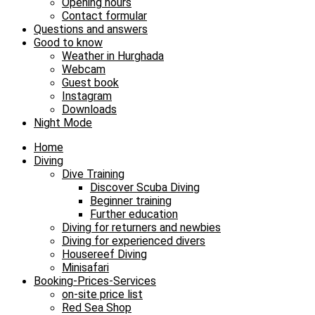
Opening hours
Contact formular
Questions and answers
Good to know
Weather in Hurghada
Webcam
Guest book
Instagram
Downloads
Night Mode
Home
Diving
Dive Training
Discover Scuba Diving
Beginner training
Further education
Diving for returners and newbies
Diving for experienced divers
Housereef Diving
Minisafari
Booking-Prices-Services
on-site price list
Red Sea Shop