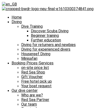
Home
Diving
Dive Training
Discover Scuba Diving
Beginner training
Further education
Diving for returners and newbies
Diving for experienced divers
Housereef Diving
Minisafari
Booking-Prices-Services
on-site price list
Red Sea Shop
Gift Voucher
Free hotel pick up
Your boat request
Our dive center
Who are we?
Red Sea Partner
Our team